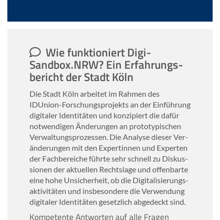
Wie funk­tio­niert Digi-​
Sandbox.NRW? Ein Er­fah­rungs­
be­richt der Stadt Köln
Die Stadt Köln ar­bei­tet im Rah­men des
IDUnion-​Forschungsprojekts an der Ein­füh­rung
di­gi­ta­ler Iden­ti­tä­ten und kon­zi­piert die dafür
not­wen­di­gen Än­de­run­gen an pro­to­ty­pi­schen
Ver­wal­tungs­pro­zes­sen. Die Ana­ly­se die­ser Ver­
än­de­run­gen mit den Ex­per­tin­nen und Ex­per­ten
der Fach­be­rei­che führ­te sehr schnell zu Dis­kus­
sio­nen der ak­tu­el­len Rechts­la­ge und of­fen­bar­te
eine hohe Un­si­cher­heit, ob die Di­gi­ta­li­sie­rungs­
ak­ti­vi­tä­ten und ins­be­son­de­re die Ver­wen­dung
di­gi­ta­ler Iden­ti­tä­ten ge­setz­lich ab­ge­deckt sind.
Kom­pe­ten­te Ant­wor­ten auf alle Fra­gen