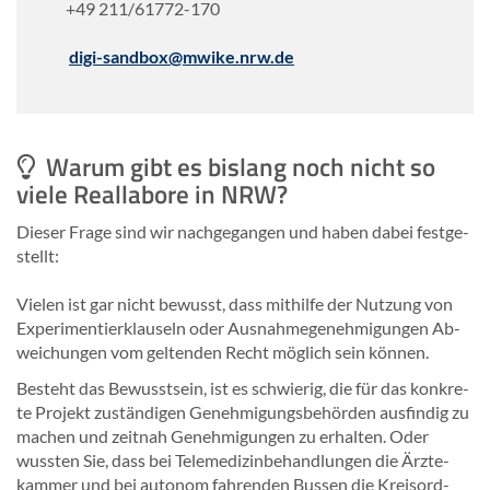
+49 211/61772-​170
digi-​sandbox@mwike.nrw.de
Warum gibt es bis­lang noch nicht so
viele Re­al­la­bo­re in NRW?
Die­ser Frage sind wir nach­ge­gan­gen und haben dabei fest­ge­
stellt:
Vie­len ist gar nicht be­wusst, dass mit­hil­fe der Nut­zung von
Ex­pe­ri­men­tier­klau­seln oder Aus­nah­me­ge­neh­mi­gun­gen Ab­
wei­chun­gen vom gel­ten­den Recht mög­lich sein kön­nen.
Be­steht das Be­wusst­sein, ist es schwie­rig, die für das kon­kre­
te Pro­jekt zu­stän­di­gen Ge­neh­mi­gungs­be­hör­den aus­fin­dig zu
ma­chen und zeit­nah Ge­neh­mi­gun­gen zu er­hal­ten. Oder
wuss­ten Sie, dass bei Te­le­me­di­zin­be­hand­lun­gen die Ärz­te­
kam­mer und bei au­to­nom fah­ren­den Bus­sen die Kreis­ord­