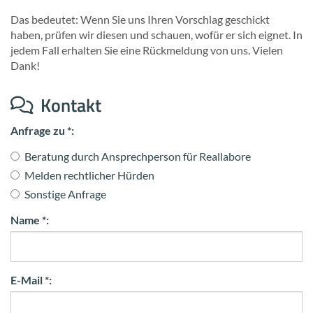
Das be­deu­tet: Wenn Sie uns Ihren Vor­schlag ge­schickt
haben, prü­fen wir die­sen und schau­en, wofür er sich eig­net. In
jedem Fall er­hal­ten Sie eine Rück­mel­dung von uns. Vie­len
Dank!
Kon­takt
Anfrage zu *:
Beratung durch Ansprechperson für Reallabore
Melden rechtlicher Hürden
Sonstige Anfrage
Name *:
E-Mail *: