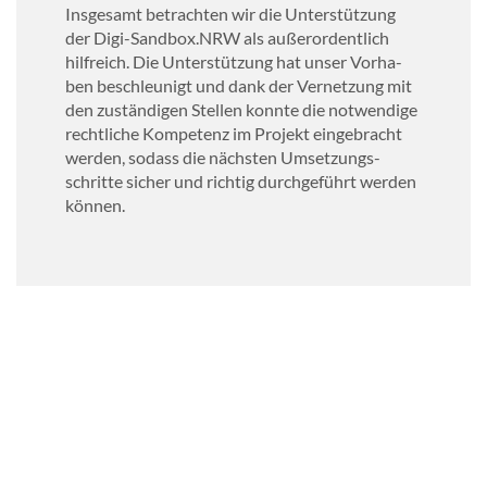
Ins­ge­samt be­trach­ten wir die Un­ter­stüt­zung
der Digi-​Sandbox.NRW als au­ßer­or­dent­lich
hilf­reich. Die Un­ter­stüt­zung hat unser Vor­ha­
ben be­schleu­nigt und dank der Ver­net­zung mit
den zu­stän­di­gen Stel­len konn­te die not­wen­di­ge
recht­li­che Kom­pe­tenz im Pro­jekt ein­ge­bracht
wer­den, so­dass die nächs­ten Um­set­zungs­
schrit­te si­cher und rich­tig durch­ge­führt wer­den
kön­nen.