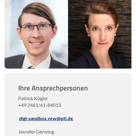
Ihre An­sprech­per­so­nen
Pa­trick Küg­ler
+49 2461/61-​84013
digi-​sandbox.nrw@ptj.de
Jen­ni­fer Gerwing