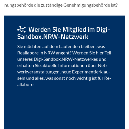
nungs­be­hör­de die zu­stän­di­ge Ge­neh­mi­gungs­be­hör­de ist?
Wer­den Sie Mit­glied im Digi-​
Sandbox.NRW-​Netzwerk
Sie möch­ten auf dem Lau­fen­den blei­ben, was
Re­al­la­bo­re in NRW an­geht? Wer­den Sie hier Teil
un­se­res Digi-​Sandbox.NRW-​Netzwerkes und
er­hal­ten Sie ak­tu­el­le In­for­ma­tio­nen über Netz­
werk­ver­an­stal­tun­gen, neue Ex­pe­ri­men­tier­klau­
seln und alles, was sonst noch wich­tig ist für Re­
al­la­bo­re: