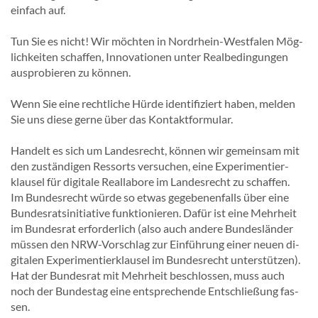
ein­fach auf.
Tun Sie es nicht! Wir möch­ten in Nordrhein-​Westfalen Mög­
lich­kei­ten schaf­fen, In­no­va­tio­nen unter Re­al­be­din­gun­gen
aus­pro­bie­ren zu kön­nen.
Wenn Sie eine recht­li­che Hürde iden­ti­fi­ziert haben, mel­den
Sie uns diese gerne über das Kon­takt­for­mu­lar.
Han­delt es sich um Lan­des­recht, kön­nen wir ge­mein­sam mit
den zu­stän­di­gen Res­sorts ver­su­chen, eine Ex­pe­ri­men­tier­
klau­sel für di­gi­ta­le Re­al­la­bo­re im Lan­des­recht zu schaf­fen.
Im Bun­des­recht würde so etwas ge­ge­be­nen­falls über eine
Bun­des­rats­in­itia­ti­ve funk­tio­nie­ren. Dafür ist eine Mehr­heit
im Bun­des­rat er­for­der­lich (also auch an­de­re Bun­des­län­der
müs­sen den NRW-​Vorschlag zur Ein­füh­rung einer neuen di­
gi­ta­len Ex­pe­ri­men­tier­klau­sel im Bun­des­recht un­ter­stüt­zen).
Hat der Bun­des­rat mit Mehr­heit be­schlos­sen, muss auch
noch der Bun­des­tag eine ent­spre­chen­de Ent­schlie­ßung fas­
sen.