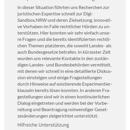
In die­ser Si­tua­ti­on führ­ten uns Re­cher­chen zur
ju­ris­ti­schen Ex­per­ti­se schnell zur Digi-​
Sandbox.NRW und deren Ziel­set­zung, in­no­va­ti­
ve Vor­ha­ben im Falle recht­li­cher Hür­den zu un­
ter­stüt­zen. Hier konn­ten wir sehr ein­fach un­se­
re Fra­gen und die be­reits iden­ti­fi­zier­ten recht­li­
chen The­men plat­zie­ren, die so­wohl Landes-​ als
auch Bun­des­ge­set­ze be­tra­fen. In kür­zes­ter Zeit
wur­den uns re­le­van­te Kon­tak­te in den zu­stän­
di­gen Landes-​ und Bun­des­be­hör­den ver­mit­telt,
mit denen wir schnell in eine de­tail­lier­te Dis­kus­
si­on ein­stei­gen und ei­ni­ge Fra­ge­stel­lun­gen
durch Hin­wei­se auf exis­tie­ren­de Ex­pe­ri­men­tier­
klau­seln be­reits lösen konn­ten. In an­de­ren Fra­
ge­stel­lun­gen sind wir in einen kon­ti­nu­ier­li­chen
Dia­log ein­ge­tre­ten und wer­den bei der Vor­be­
rei­tung und Be­an­tra­gung not­wen­di­ger Ge­set­
zes­än­de­run­gen ziel­ge­rich­tet un­ter­stützt.
Hilf­rei­che Un­ter­stüt­zung