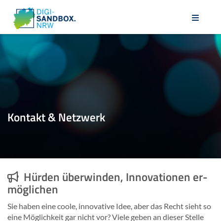
Kon­takt & Netz­werk
Hür­den über­win­den, In­no­va­tio­nen er­
mög­li­chen
Sie haben eine coole, in­no­va­ti­ve Idee, aber das Recht sieht so
eine Mög­lich­keit gar nicht vor? Viele geben an die­ser Stel­le