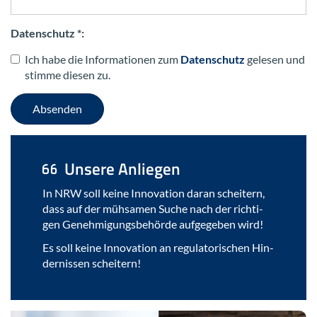
Datenschutz *:
Ich habe die Informationen zum
Datenschutz
gelesen und
stimme diesen zu.
Absenden
Un­se­re An­lie­gen
In NRW soll keine In­no­va­ti­on daran schei­tern,
dass auf der müh­sa­men Suche nach der rich­ti­
gen Ge­neh­mi­gungs­be­hör­de auf­ge­ge­ben wird!
Es soll keine In­no­va­ti­on an re­gu­la­to­ri­schen Hin­
der­nis­sen schei­tern!