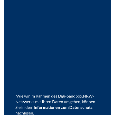
Wie wir im Rah­men des Digi-​Sandbox.NRW-​
Netzwerks mit Ihren Daten um­ge­hen, kön­nen
Sie in den
In­for­ma­tio­nen zum Da­ten­schutz
nach­le­sen.