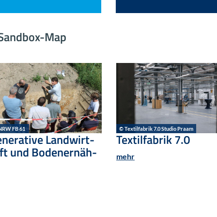
gi-​Sandbox-Map
NRW FB 61
© Tex­til­fa­brik 7.0 Stu­dio Praam
­ne­ra­ti­ve Land­wirt­
Tex­til­fa­brik 7.0
ft und Bo­den­er­näh­
mehr