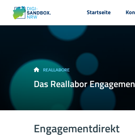
Startseite
Kon
RE­AL­LA­BO­RE
Das Re­al­la­bor En­ga­ge­ment
En­ga­ge­ment­di­rekt