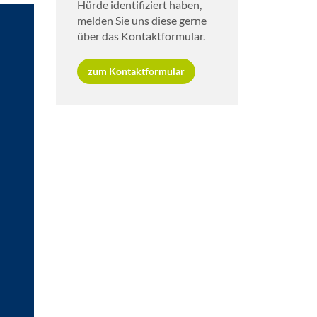
Hürde iden­ti­fi­ziert haben,
mel­den Sie uns diese gerne
über das Kon­takt­for­mu­lar.
zum Kon­takt­for­mu­lar