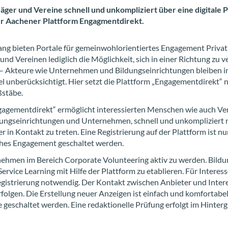
ä­ger und Ver­ei­ne schnell und un­kom­pli­ziert über eine di­gi­ta­le P
er Aa­che­ner Platt­form En­gag­ment­di­rekt.
lang bie­ten Por­ta­le für ge­mein­wohl­ori­en­tier­tes En­ga­ge­ment Pri­vat
und Ver­ei­nen le­dig­lich die Mög­lich­keit, sich in einer Rich­tung zu v
– Ak­teu­re wie Un­ter­neh­men und Bil­dungs­ein­rich­tun­gen blei­ben i
l un­be­rück­sich­tigt. Hier setzt die Platt­form „En­ga­ge­ment­di­rekt“
stä­be.
ga­ge­ment­di­rekt“ er­mög­licht in­ter­es­sier­ten Men­schen wie auch Ver
dungs­ein­rich­tun­gen und Un­ter­neh­men, schnell und un­kom­pli­ziert 
er in Kon­takt zu tre­ten. Eine Re­gis­trie­rung auf der Platt­form ist nur
i­ches En­ga­ge­ment ge­schal­tet wer­den.
­neh­men im Be­reich Cor­po­ra­te Vol­un­tee­ring aktiv zu wer­den. Bil­du
er­vice Lear­ning mit Hilfe der Platt­form zu eta­blie­ren. Für In­ter­es­
­gis­trie­rung not­wen­dig. Der Kon­takt zwi­schen An­bie­ter und In­ter­
­fol­gen. Die Er­stel­lung neuer An­zei­gen ist ein­fach und kom­for­ta­be
 ge­schal­tet wer­den. Eine re­dak­tio­nel­le Prü­fung er­folgt im Hin­ter­