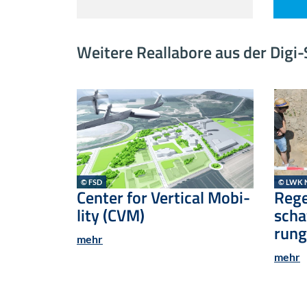
Wei­te­re Re­al­la­bo­re aus der Di
© FSD
© LWK 
r Wup­
Cen­ter for Ver­ti­cal Mo­bi­
Re­ge
li­ty (CVM)
scha
rung
mehr
mehr