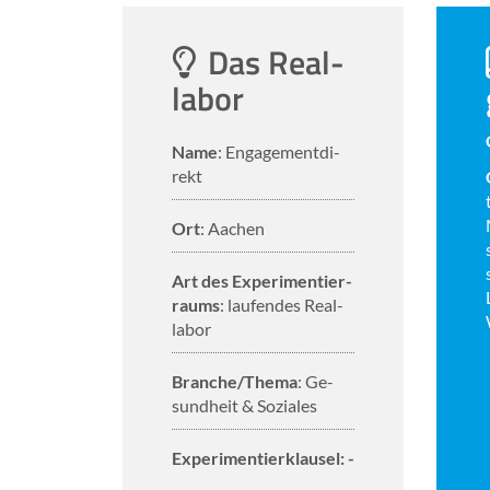
Das Re­al­
la­bor
Name
: En­ga­ge­ment­di­
rekt
Ort
: Aa­chen
Art des Ex­pe­ri­men­tier­
raums
: lau­fen­des Re­al­
la­bor
Bran­che/Thema
: Ge­
sund­heit & So­zia­les
Ex­pe­ri­men­tier­klau­sel: -