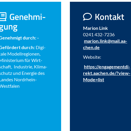
Ge­neh­mi­
Kon­takt
gung
Ma­ri­on Link
0241 432-​7236
Ge­neh­migt durch: -
ma­ri­on.link@mail.aa­
Ge­för­dert durch:
Di­gi­
chen.de
ta­le Mo­dell­re­gio­nen,
Web­site:
Mi­nis­te­ri­um für Wirt­
schaft, In­dus­trie, Kli­ma­
https://en­ga­ge­ment­di­
schutz und En­er­gie des
rekt.aa­chen.de/?view­
Lan­des Nordrhein-​
Mo­de=list
Westfalen