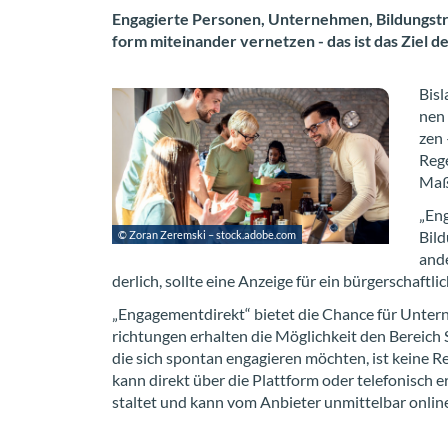
En­ga­gier­te Per­so­nen, Un­ter­neh­men, Bil­dungs­tr
form mit­ein­an­der ver­net­zen - das ist das Ziel d
Bis­
nen 
zen 
Rege
Maß­
„En­
Bil­
© Zoran Ze­rem­ski – stock.adobe.com
an­d
der­lich, soll­te eine An­zei­ge für ein bür­ger­schaft­l
„En­ga­ge­ment­di­rekt“ bie­tet die Chan­ce für Un­ter
rich­tun­gen er­hal­ten die Mög­lich­keit den Be­reich S
die sich spon­tan en­ga­gie­ren möch­ten, ist keine Re
kann di­rekt über die Platt­form oder te­le­fo­nisch er
stal­tet und kann vom An­bie­ter un­mit­tel­bar on­line