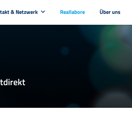
takt & Netzwerk
Reallabore
Über uns
­di­rekt