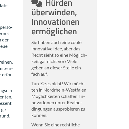
Hür­den
latt­
über­win­den,
In­no­va­tio­nen
­per­so­
er­mög­li­chen
er­net­
n der
Sie haben auch eine coole,
 neue
in­no­va­ti­ve Idee, aber das
Recht sieht so eine Mög­lich­
keit gar nicht vor? Viele
­ei­nen,
geben an die­ser Stel­le ein­
mit­ein­
fach auf.
 er­for­
Tun
Sie
es nicht! Wir möch­
ten in Nordrhein-​Westfalen
ngs­ein­
Mög­lich­kei­ten schaf­fen, In­
sen­ten,
no­va­tio­nen unter Re­al­be­
es­sent
din­gun­gen aus­pro­bie­ren zu
l ge­
kön­nen.
grund.
Wenn Sie eine recht­li­che