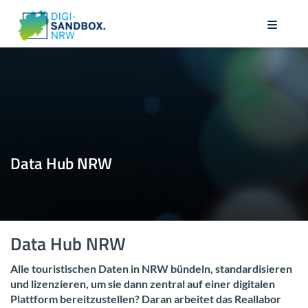
Data Hub NRW
Data Hub NRW
Alle tou­ris­ti­schen Daten in NRW bün­deln, stan­dar­di­sie­ren
und li­zen­zie­ren, um sie dann zen­tral auf einer di­gi­ta­len
Platt­form be­reit­zu­stel­len? Daran ar­bei­tet das Re­al­la­bor