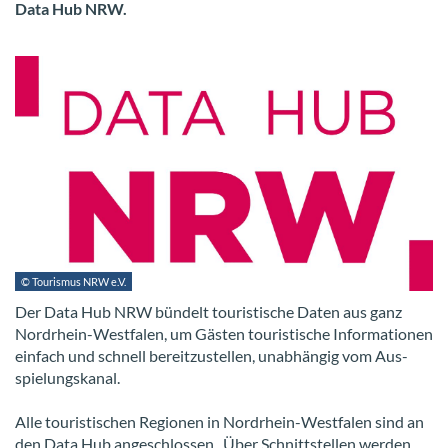
Data Hub NRW.
© Tou­ris­mus NRW e.V.
Der Data Hub NRW bün­delt tou­ris­ti­sche Daten aus ganz
Nordrhein-​Westfalen, um Gäs­ten tou­ris­ti­sche In­for­ma­tio­nen
ein­fach und schnell be­reit­zu­stel­len, un­ab­hän­gig vom Aus­
spie­lungs­ka­nal.
Alle tou­ris­ti­schen Re­gio­nen in Nordrhein-​Westfalen sind an
den Data Hub an­ge­schlos­sen. Über Schnitt­stel­len wer­den