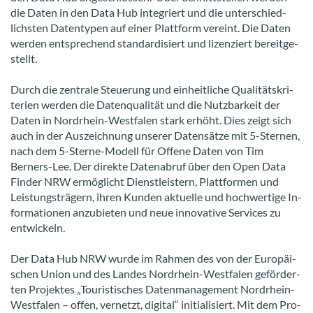
die Daten in den Data Hub in­te­griert und die un­ter­schied­
lichs­ten Da­ten­ty­pen auf einer Platt­form ver­eint. Die Daten
wer­den ent­spre­chend stan­dar­di­siert und li­zen­ziert be­reit­ge­
stellt.
Durch die zen­tra­le Steue­rung und ein­heit­li­che Qua­li­täts­kri­
te­ri­en wer­den die Da­ten­qua­li­tät und die Nutz­bar­keit der
Daten in Nordrhein-​Westfalen stark er­höht. Dies zeigt sich
auch in der Aus­zeich­nung un­se­rer Da­ten­sät­ze mit 5-​Sternen,
nach dem 5-​Sterne-Modell für Of­fe­ne Daten von Tim
Berners-​Lee. Der di­rek­te Da­ten­ab­ruf über den Open Data
Fin­der NRW er­mög­licht Dienst­leis­tern, Platt­for­men und
Leis­tungs­trä­gern, ihren Kun­den ak­tu­el­le und hoch­wer­ti­ge In­
for­ma­tio­nen an­zu­bie­ten und neue in­no­va­ti­ve Ser­vices zu
ent­wi­ckeln.
Der Data Hub NRW wurde im Rah­men des von der Eu­ro­päi­
schen Union und des Lan­des Nordrhein-​Westfalen ge­för­der­
ten Pro­jek­tes „Tou­ris­ti­sches Da­ten­ma­nage­ment Nordrhein-​
Westfalen – offen, ver­netzt, di­gi­tal“ in­itia­li­siert. Mit dem Pro­