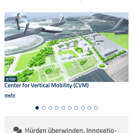
© FSD
Cen­ter for Ver­ti­cal Mo­bi­li­ty (CVM)
mehr
Hür­den über­win­den, In­no­va­tio­