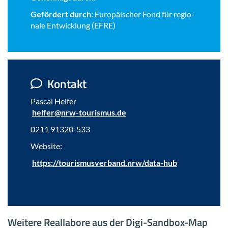
Ge­för­dert durch:
Eu­ro­päi­scher Fond für re­gio­
na­le Ent­wick­lung (EFRE)
Kon­takt
Pas­cal Hel­fer
hel­fer@nrw-​tourismus.de
0211 91320-​533
Web­site:
https://tou­ris­mus­ver­band.nrw/data-​hub
Wei­te­re Re­al­la­bo­re aus der Digi-​Sandbox-Map