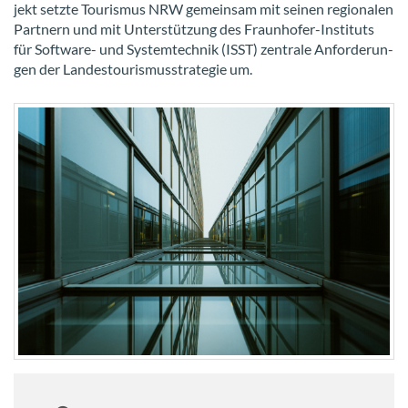
jekt setz­te Tou­ris­mus NRW ge­mein­sam mit sei­nen re­gio­na­len
Part­nern und mit Un­ter­stüt­zung des Fraunhofer-​Instituts
für Software-​ und Sys­tem­tech­nik (ISST) zen­tra­le An­for­de­run­
gen der Lan­des­tou­ris­mus­stra­te­gie um.