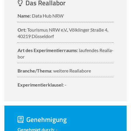
Das Re­al­la­bor
Name
: Data Hub NRW
Ort
: Tou­ris­mus NRW e.V., Völk­lin­ger Stra­ße 4,
40219 Düs­sel­dorf
Art des Ex­pe­ri­men­tier­raums
: lau­fen­des Re­al­la­
bor
Bran­che/Thema
: wei­te­re Re­al­la­bo­re
Ex­pe­ri­men­tier­klau­sel:
-
Ge­neh­mi­gung
Ge­neh­migt durch:
-