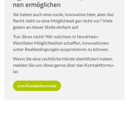
nen er­mög­li­chen
Sie haben auch eine coole, in­no­va­ti­ve Idee, aber das
Recht sieht so eine Mög­lich­keit gar nicht vor? Viele
geben an die­ser Stel­le ein­fach auf.
Tun
Sie
es nicht! Wir möch­ten in Nordrhein-​
Westfalen Mög­lich­kei­ten schaf­fen, In­no­va­tio­nen
unter Re­al­be­din­gun­gen aus­pro­bie­ren zu kön­nen.
Wenn Sie eine recht­li­che Hürde iden­ti­fi­ziert haben,
mel­den Sie uns diese gerne über das Kon­takt­for­mu­
lar.
zum Kon­takt­for­mu­lar