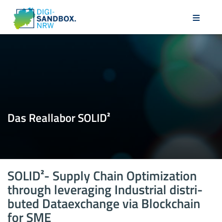
Das Re­al­la­bor SOLID²
SOLID²- Sup­ply Chain Op­ti­miza­ti­on
th­rough le­ver­aging In­dus­tri­al dis­tri­
bu­t­ed Da­ta­e­xchan­ge via Block­chain
for SME