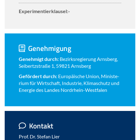
Ex­pe­ri­men­tier­klau­sel:-
Ge­neh­mi­gung
Ge­neh­migt durch:
Be­zirks­re­gie­rung Arns­berg,
Sei­bertz­stra­ße 1, 59821 Arns­berg
Ge­för­dert durch:
Eu­ro­päi­sche Union, Mi­nis­te­
ri­um für Wirt­schaft, In­dus­trie, Kli­ma­schutz und
En­er­gie des Lan­des Nordrhein-​Westfalen
Kon­takt
Prof. Dr. Ste­fan Lier