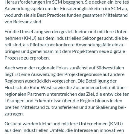
Her­aus­for­de­run­gen im SCM be­geg­nen. Sie de­cken ein brei­tes
An­wen­dungs­spek­trum der Ein­satz­mög­lich­kei­ten im SCM ab,
wo­durch sie als Best Prac­ti­ces für den ge­sam­ten Mit­tel­stand
von Re­le­vanz sind.
Für die Um­set­zung wer­den ge­zielt klei­ne und mitt­le­re Un­ter­
neh­men (KMU) aus dem in­dus­tri­el­len Sek­tor ge­sucht, die be­
reit sind, als Pi­lot­part­ner kon­kre­te An­wen­dungs­fäl­le ein­zu­
brin­gen und ge­mein­sam mit dem Pro­jekt­team neue di­gi­ta­le
Pro­zes­se zu er­pro­ben.
Auch wenn der re­gio­na­le Fokus zu­nächst auf Süd­west­fa­len
liegt, ist eine Aus­wei­tung der Pro­jekt­er­geb­nis­se auf an­de­re
Re­gio­nen aus­drück­lich vor­ge­se­hen. Die Be­tei­li­gung der
Hoch­schu­le Ruhr West sowie die Zu­sam­men­ar­beit mit über­
re­gio­na­len Part­nern un­ter­strei­chen das Ziel, die ent­wi­ckel­ten
Lö­sun­gen und Er­kennt­nis­se über die Re­gi­on hin­aus in den
brei­ten Mit­tel­stand zu trans­fe­rie­ren und zur Ska­lie­rung bei­
zu­tra­gen.
Ge­sucht wer­den klei­ne und mitt­le­re Un­ter­neh­men (KMU)
aus dem in­dus­tri­el­len Um­feld, die In­ter­es­se an in­no­va­ti­ven