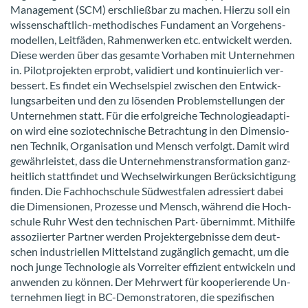
Management (SCM) er­schließ­bar zu ma­chen. Hier­zu soll ein
wissenschaftlich-​methodisches Fun­da­ment an Vor­ge­hens­
mo­del­len, Leit­fä­den, Rah­men­wer­ken etc. ent­wi­ckelt wer­den.
Diese wer­den über das ge­sam­te Vor­ha­ben mit Un­ter­neh­men
in. Pi­lot­pro­jek­ten er­probt, va­li­diert und kon­ti­nu­ier­lich ver­
bes­sert. Es fin­det ein Wech­sel­spiel zwi­schen den Ent­wick­
lungs­ar­bei­ten und den zu lö­sen­den Pro­blem­stel­lun­gen der
Un­ter­neh­men statt. Für die er­folg­rei­che Tech­no­lo­gie­ad­ap­ti­
on wird eine so­zio­tech­ni­sche Be­trach­tung in den Di­men­sio­
nen Tech­nik, Or­ga­ni­sa­ti­on und Mensch ver­folgt. Damit wird
ge­währ­leis­tet, dass die Un­ter­neh­mens­trans­for­ma­ti­on ganz­
heit­lich statt­fin­det und Wech­sel­wir­kun­gen Be­rück­sich­ti­gung
fin­den. Die Fach­hoch­schu­le Süd­west­fa­len adres­siert dabei
die Di­men­sio­nen, Pro­zes­se und Mensch, wäh­rend die Hoch­
schu­le Ruhr West den tech­ni­schen Part· über­nimmt. Mit­hil­fe
as­so­zi­ier­ter Part­ner wer­den Pro­jekt­er­geb­nis­se dem deut­
schen in­dus­tri­el­len Mit­tel­stand zu­gäng­lich ge­macht, um die
noch junge Tech­no­lo­gie als Vor­rei­ter ef­fi­zi­ent ent­wi­ckeln und
an­wen­den zu kön­nen. Der Mehr­wert für ko­ope­rie­ren­de Un­
ter­neh­men liegt in BC-​Demonstratoren, die spe­zi­fi­schen