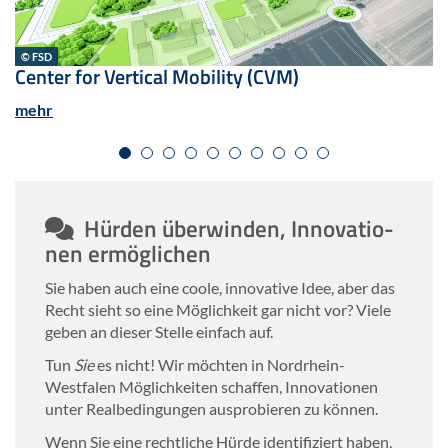
© FSD
Cen­ter for Ver­ti­cal Mo­bi­li­ty (CVM)
mehr
Hür­den über­win­den, In­no­va­tio­
nen er­mög­li­chen
Sie haben auch eine coole, in­no­va­ti­ve Idee, aber das
Recht sieht so eine Mög­lich­keit gar nicht vor? Viele
geben an die­ser Stel­le ein­fach auf.
Tun
Sie
es nicht! Wir möch­ten in Nordrhein-​
Westfalen Mög­lich­kei­ten schaf­fen, In­no­va­tio­nen
unter Re­al­be­din­gun­gen aus­pro­bie­ren zu kön­nen.
Wenn Sie eine recht­li­che Hürde iden­ti­fi­ziert haben,