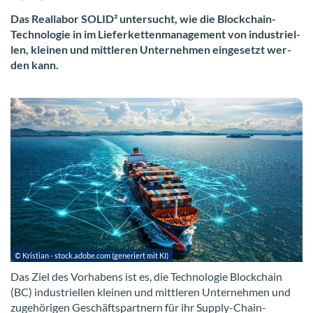
Das Re­al­la­bor SOLID² un­ter­sucht, wie die Blockchain-​
Technologie in im Lie­fer­ket­ten­ma­nage­ment von in­dus­tri­el­
len, klei­nen und mitt­le­ren Un­ter­neh­men ein­ge­setzt wer­
den kann.
© Kris­ti­an - stock.adobe.com (ge­ne­riert mit KI)
Das Ziel des Vor­ha­bens ist es, die Tech­no­lo­gie Block­chain
(BC) in­dus­tri­el­len klei­nen und mitt­le­ren Un­ter­neh­men und
zu­ge­hö­ri­gen Ge­schäfts­part­nern für ihr Supply-​Chain-