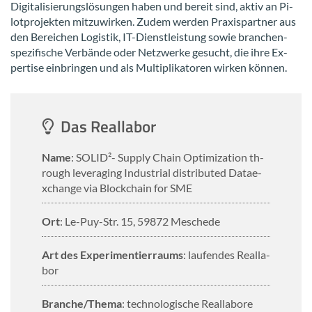
Di­gi­ta­li­sie­rungs­lö­sun­gen haben und be­reit sind, aktiv an Pi­
lot­pro­jek­ten mit­zu­wir­ken. Zudem wer­den Pra­xis­part­ner aus
den Be­rei­chen Lo­gis­tik, IT-​Dienstleistung sowie bran­chen­
spe­zi­fi­sche Ver­bän­de oder Netz­wer­ke ge­sucht, die ihre Ex­
per­ti­se ein­brin­gen und als Mul­ti­pli­ka­to­ren wir­ken kön­nen.
Das Re­al­la­bor
Name
: SOLID²- Sup­ply Chain Op­ti­miza­ti­on th­
rough le­ver­aging In­dus­tri­al dis­tri­bu­t­ed Da­ta­e­
xchan­ge via Block­chain for SME
Ort
: Le-​Puy-Str. 15, 59872 Me­sche­de
Art des Ex­pe­ri­men­tier­raums
: lau­fen­des Re­al­la­
bor
Bran­che/Thema
: tech­no­lo­gi­sche Re­al­la­bo­re