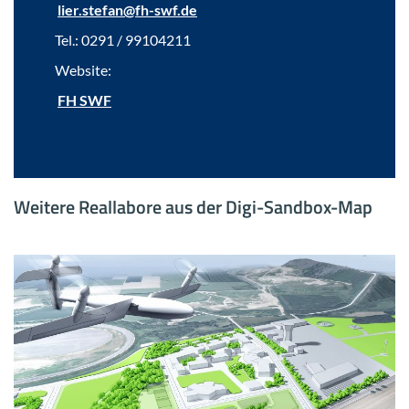
lier.ste­fan@fh-​swf.de
Tel.: 0291 / 99104211
Web­site:
FH SWF
Wei­te­re Re­al­la­bo­re aus der Digi-​Sandbox-Map