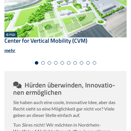
© FSD
Cen­ter for Ver­ti­cal Mo­bi­li­ty (CVM)
mehr
Hür­den über­win­den, In­no­va­tio­
nen er­mög­li­chen
Sie haben auch eine coole, in­no­va­ti­ve Idee, aber das
Recht sieht so eine Mög­lich­keit gar nicht vor? Viele
geben an die­ser Stel­le ein­fach auf.
Tun
Sie
es nicht! Wir möch­ten in Nordrhein-​