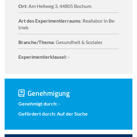
Ort
: Am Hell­weg 3, 44805 Bo­chum
Art des Ex­pe­ri­men­tier­raums
: Re­al­la­bor in Be­
trieb
Bran­che/Thema
: Ge­sund­heit & So­zia­les
Ex­pe­ri­men­tier­klau­sel: -
Ge­neh­mi­gung
Ge­neh­migt durch: -
Ge­för­dert durch: Auf der Suche