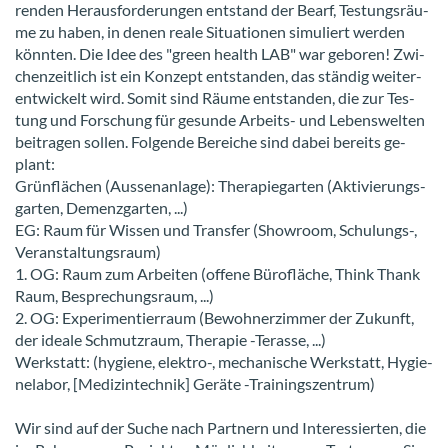
ren­den Her­aus­for­de­run­gen ent­stand der Bearf, Tes­tungs­räu­
me zu haben, in denen reale Si­tua­tio­nen si­mu­liert wer­den
könn­ten. Die Idee des "green health LAB" war ge­bo­ren! Zwi­
chen­zeit­lich ist ein Kon­zept ent­stan­den, das stän­dig wei­ter­
ent­wi­ckelt wird. Somit sind Räume ent­stan­den, die zur Tes­
tung und For­schung für ge­sun­de Arbeits-​ und Le­bens­wel­ten
bei­tra­gen sol­len. Fol­gen­de Be­rei­che sind dabei be­reits ge­
plant:
Grün­flä­chen (Aus­sen­an­la­ge): The­ra­pie­gar­ten (Ak­ti­vie­rungs­
gar­ten, De­menz­gar­ten, ...)
EG: Raum für Wis­sen und Trans­fer (Show­room, Schulungs-​,
Ver­an­stal­tungs­raum)
1. OG: Raum zum Ar­bei­ten (of­fe­ne Bü­ro­flä­che, Think Thank
Raum, Be­spre­chungs­raum, ...)
2. OG: Ex­pe­ri­men­tier­raum (Be­woh­ner­zim­mer der Zu­kunft,
der idea­le Schmutz­raum, The­ra­pie -​Terasse, ...)
Werk­statt: (hy­gie­ne, elektro-​, me­cha­ni­sche Werk­statt, Hy­gie­
ne­la­bor, [Me­di­zin­tech­nik] Ge­rä­te -​Trainingszentrum)
Wir sind auf der Suche nach Part­nern und In­ter­es­sier­ten, die