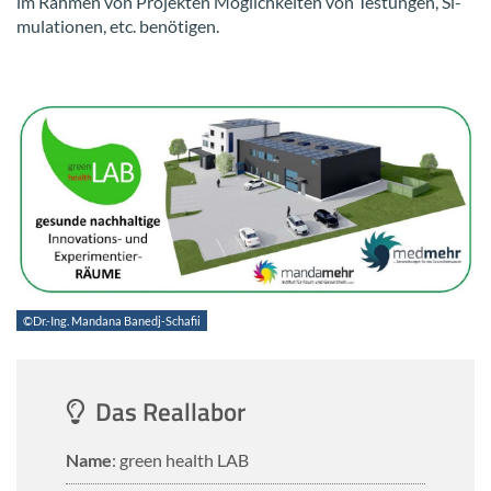
im Rah­men von Pro­jek­ten Mög­lich­kei­ten von Tes­tun­gen, Si­
mu­la­tio­nen, etc. be­nö­ti­gen.
©Dr.-Ing. Manda­na Banedj-​Schafii
Das Re­al­la­bor
Name
: green health LAB