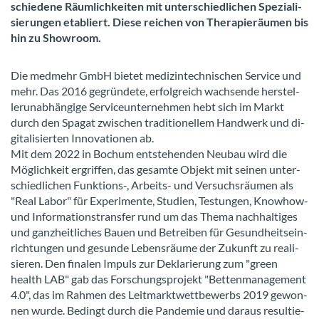
schie­de­ne Räum­lich­kei­ten mit un­ter­schied­li­chen Spe­zia­li­
sie­run­gen eta­bliert. Diese rei­chen von The­ra­pie­räu­men bis
hin zu Show­room.
Die med­mehr GmbH bie­tet me­di­zin­tech­ni­schen Ser­vice und
mehr. Das 2016 ge­grün­de­te, er­folg­reich wach­sen­de her­stel­
ler­un­ab­hän­gi­ge Ser­vice­un­ter­neh­men hebt sich im Markt
durch den Spa­gat zwi­schen tra­di­tio­nel­lem Hand­werk und di­
gi­ta­li­sier­ten In­no­va­tio­nen ab.
Mit dem 2022 in Bo­chum ent­ste­hen­den Neu­bau wird die
Mög­lich­keit er­grif­fen, das ge­sam­te Ob­jekt mit sei­nen un­ter­
schied­li­chen Funktions-​, Arbeits-​ und Ver­suchs­räu­men als
"Real Labor" für Ex­pe­ri­men­te, Stu­di­en, Tes­tun­gen, Knowhow-​
und In­for­ma­ti­ons­trans­fer rund um das Thema nach­hal­ti­ges
und ganz­heit­li­ches Bauen und Be­trei­ben für Ge­sund­heits­ein­
rich­tun­gen und ge­sun­de Le­bens­räu­me der Zu­kunft zu rea­li­
sie­ren. Den fi­na­len Im­puls zur De­kla­rie­rung zum "green
health LAB" gab das For­schungs­pro­jekt "Bet­ten­ma­nage­ment
4.0", das im Rah­men des Leit­markt­wett­be­werbs 2019 ge­won­
nen wurde. Be­dingt durch die Pan­de­mie und dar­aus re­sul­tie­