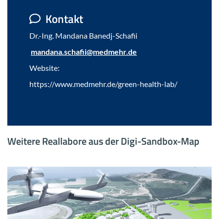
Kon­takt
Dr.-Ing. Manda­na Banedj-​Schafii
manda­na.scha­fii@med­mehr.de
Web­site:
https://www.med­mehr.de/green-​health-lab/
Wei­te­re Re­al­la­bo­re aus der Digi-​Sandbox-Map