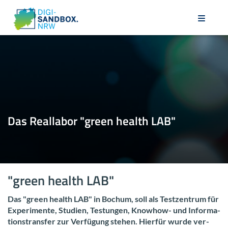
Das Re­al­la­bor "green health LAB"
"green health LAB"
Das "green health LAB" in Bo­chum, soll als Test­zen­trum für
Ex­pe­ri­men­te, Stu­di­en, Tes­tun­gen, Knowhow-​ und In­for­ma­
ti­ons­trans­fer zur Ver­fü­gung ste­hen. Hier­für wurde ver­