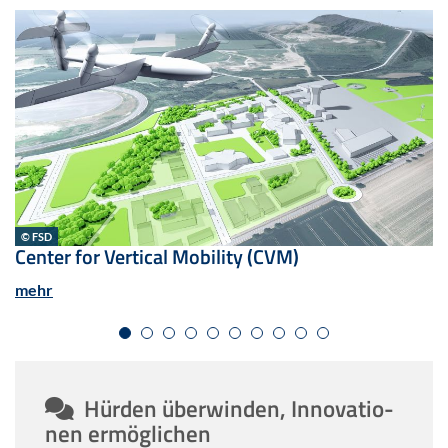
© FSD
Cen­ter for Ver­ti­cal Mo­bi­li­ty (CVM)
mehr
Hür­den über­win­den, In­no­va­tio­
nen er­mög­li­chen