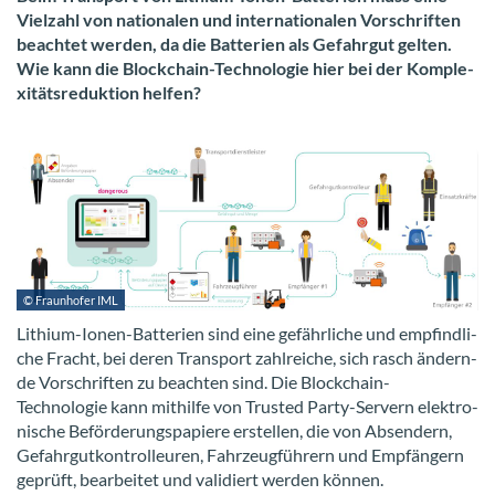
Viel­zahl von na­tio­na­len und in­ter­na­tio­na­len Vor­schrif­ten
be­ach­tet wer­den, da die Bat­te­rien als Ge­fahr­gut gel­ten.
Wie kann die Blockchain-​Technologie hier bei der Kom­ple­
xi­täts­re­duk­ti­on hel­fen?
© Fraun­ho­fer IML
Lithium-​Ionen-Batterien sind eine ge­fähr­li­che und emp­find­li­
che Fracht, bei deren Trans­port zahl­rei­che, sich rasch än­dern­
de Vor­schrif­ten zu be­ach­ten sind. Die Blockchain-​
Technologie kann mit­hil­fe von Trusted Party-​Servern elek­tro­
ni­sche Be­för­de­rungs­pa­pie­re er­stel­len, die von Ab­sen­dern,
Ge­fahr­gut­kon­trol­leu­ren, Fahr­zeug­füh­rern und Emp­fän­gern
ge­prüft, be­ar­bei­tet und va­li­diert wer­den kön­nen.