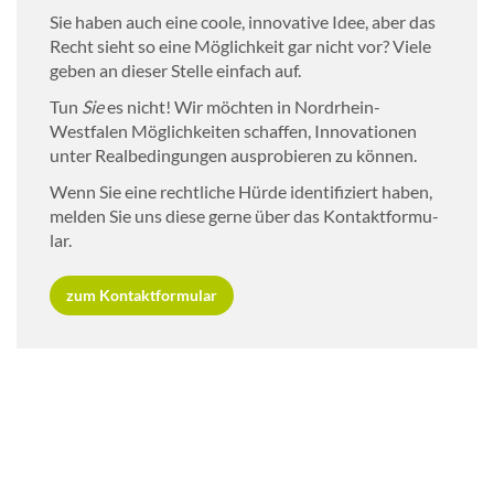
Sie haben auch eine coole, in­no­va­ti­ve Idee, aber das
Recht sieht so eine Mög­lich­keit gar nicht vor? Viele
geben an die­ser Stel­le ein­fach auf.
Tun
Sie
es nicht! Wir möch­ten in Nordrhein-​
Westfalen Mög­lich­kei­ten schaf­fen, In­no­va­tio­nen
unter Re­al­be­din­gun­gen aus­pro­bie­ren zu kön­nen.
Wenn Sie eine recht­li­che Hürde iden­ti­fi­ziert haben,
mel­den Sie uns diese gerne über das Kon­takt­for­mu­
lar.
zum Kon­takt­for­mu­lar