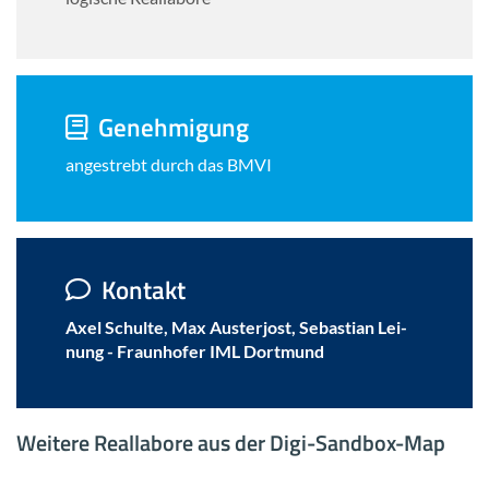
Ge­neh­mi­gung
an­ge­strebt durch das BMVI
Kon­takt
Axel Schul­te, Max Aus­ter­jost, Se­bas­ti­an Lei­
nung - Fraun­ho­fer IML Dort­mund
Wei­te­re Re­al­la­bo­re aus der Digi-​Sandbox-Map