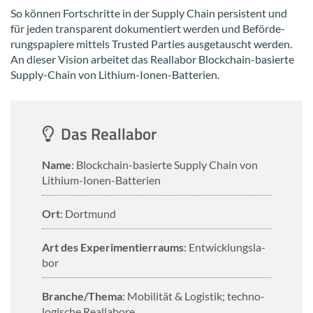
So kön­nen Fort­schrit­te in der Sup­ply Chain per­sis­tent und
für jeden trans­pa­rent do­ku­men­tiert wer­den und Be­för­de­
rungs­pa­pie­re mit­tels Trusted Par­ties aus­ge­tauscht wer­den.
An die­ser Vi­si­on ar­bei­tet das Re­al­la­bor Blockchain-​basierte
Supply-​Chain von Lithium-​Ionen-Batterien.
Das Re­al­la­bor
Name
: Blockchain-​basierte Sup­ply Chain von
Lithium-​Ionen-Batterien
Ort
: Dort­mund
Art des Ex­pe­ri­men­tier­raums
: Ent­wick­lungs­la­
bor
Bran­che/Thema
: Mo­bi­li­tät & Lo­gis­tik; tech­no­
lo­gi­sche Re­al­la­bo­re