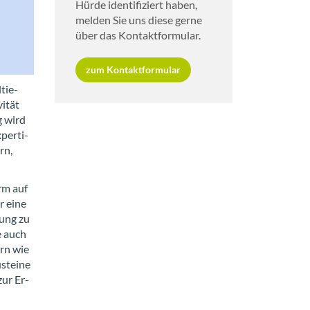
Hürde iden­ti­fi­ziert haben,
mel­den Sie uns diese gerne
über das Kon­takt­for­mu­lar.
zum Kon­takt­for­mu­lar
­tie­
i­tät
ng wird
per­ti­
rn,
orm auf
r eine
­tung zu
e auch
ern wie
­stei­ne
zur Er­