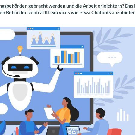
ungs­be­hör­den ge­bracht wer­den und die Ar­beit er­leich­tern? Das R
n Be­hör­den zen­tral KI-​Services wie etwa Chat­bots an­zu­bie­te