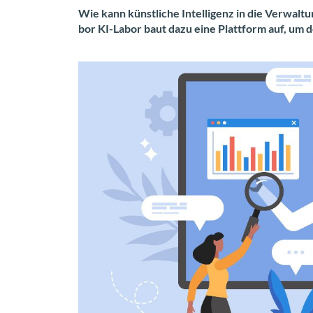
Wie kann künst­li­che In­tel­li­genz in die Ver­wal­t
bor KI-​Labor baut dazu eine Platt­form auf, um de