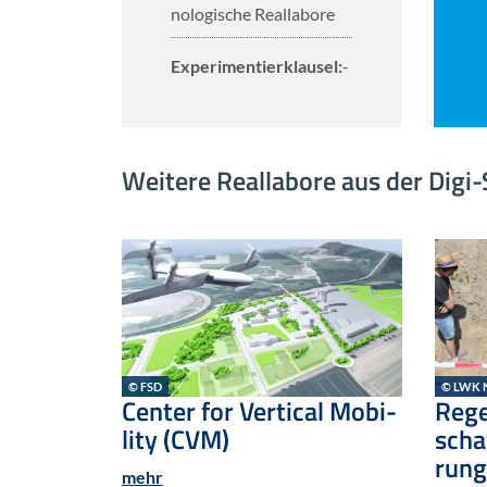
no­lo­gi­sche Re­al­la­bo­re
Ex­pe­ri­men­tier­klau­sel:
-
Wei­te­re Re­al­la­bo­re aus der Di
© FSD
© LWK 
r Wup­
Cen­ter for Ver­ti­cal Mo­bi­
Re­ge
li­ty (CVM)
scha
rung
mehr