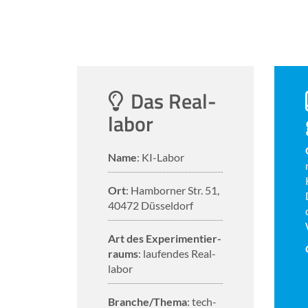
Das Re­al­
la­bor
Name
: KI-​Labor
Ort
: Ham­bor­ner Str. 51,
40472 Düs­sel­dorf
Art des Ex­pe­ri­men­tier­
raums
: lau­fen­des Re­al­
la­bor
Bran­che/Thema
: tech­