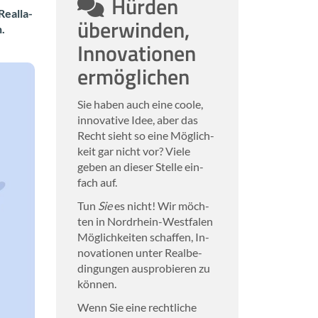
Hür­den
e­al­la­
über­win­den,
n.
In­no­va­tio­nen
er­mög­li­chen
Sie haben auch eine coole,
in­no­va­ti­ve Idee, aber das
Recht sieht so eine Mög­lich­
keit gar nicht vor? Viele
geben an die­ser Stel­le ein­
fach auf.
Tun
Sie
es nicht! Wir möch­
ten in Nordrhein-​Westfalen
Mög­lich­kei­ten schaf­fen, In­
no­va­tio­nen unter Re­al­be­
din­gun­gen aus­pro­bie­ren zu
kön­nen.
Wenn Sie eine recht­li­che