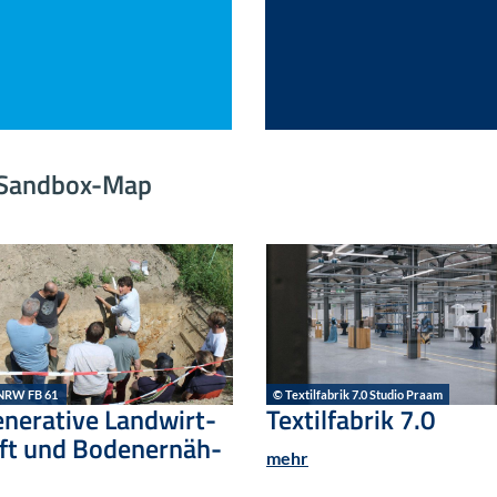
gi-​Sandbox-Map
NRW FB 61
© Tex­til­fa­brik 7.0 Stu­dio Praam
­ne­ra­ti­ve Land­wirt­
Tex­til­fa­brik 7.0
ft und Bo­den­er­näh­
mehr