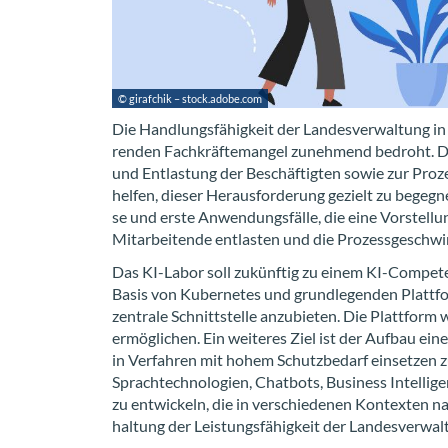
© gi­raf­chik – stock.adobe.com
Die Hand­lungs­fä­hig­keit der Lan­des­ver­wal­tung 
ren­den Fach­kräf­te­man­gel zu­neh­mend be­droht. Der 
und Ent­las­tung der Be­schäf­tig­ten sowie zur Pro­ze
hel­fen, die­ser Her­aus­for­de­rung ge­zielt zu be­ge
se und erste An­wen­dungs­fäl­le, die eine Vor­stel­lun
Mit­ar­bei­ten­de ent­las­ten und die Pro­zess­ge­schwi
Das KI-​Labor soll zu­künf­tig zu einem KI-​Compete
Basis von Ku­ber­ne­tes und grund­le­gen­den Platt
zen­tra­le Schnitt­stel­le an­zu­bie­ten. Die Platt­form
er­mög­li­chen. Ein wei­te­res Ziel ist der Auf­bau 
in Ver­fah­ren mit hohem Schutz­be­darf ein­set­zen z
Sprach­tech­no­lo­gien, Chat­bots, Busi­ness In­tel­li­g
zu ent­wi­ckeln, die in ver­schie­de­nen Kon­tex­ten 
hal­tung der Leis­tungs­fä­hig­keit der Lan­des­ver­wal­