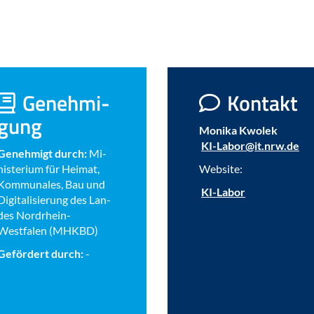
Ge­neh­mi­
Kon­takt
gung
Mo­ni­ka Kwo­lek
KI-​Labor@it.nrw.de
Ge­neh­migt durch:
Mi­
nis­te­ri­um für Hei­mat,
Web­site:
Kom­mu­na­les, Bau und
KI-​Labor
Di­gi­ta­li­sie­rung des Lan­
des Nordrhein-​
Westfalen (MHKBD)
Ge­för­dert durch:
-