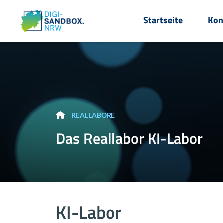
Startseite
Kon
RE­AL­LA­BO­RE
Das Re­al­la­bor KI-​Labor
KI-​Labor