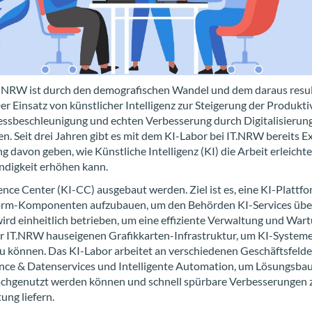
in NRW ist durch den de­mo­gra­fi­schen Wan­del und dem dar­aus re­sul
Ein­satz von künst­li­cher In­tel­li­genz zur Stei­ge­rung der Pro­duk­ti­v
ss­be­schleu­ni­gung und ech­ten Ver­bes­se­rung durch Di­gi­ta­li­sie­ru
g­nen. Seit drei Jah­ren gibt es mit dem KI-​Labor bei IT.NRW be­reits Ex­
g davon geben, wie Künst­li­che In­tel­li­genz (KI) die Ar­beit er­leich­te
n­dig­keit er­hö­hen kann.
nce Cen­ter (KI-CC) aus­ge­baut wer­den. Ziel ist es, eine KI-​Plattf
form-​Komponenten auf­zu­bau­en, um den Be­hör­den KI-​Services übe
 wird ein­heit­lich be­trie­ben, um eine ef­fi­zi­en­te Ver­wal­tung und War
einer IT.NRW haus­ei­ge­nen Grafikkarten-​Infrastruktur, um KI-​System
u kön­nen. Das KI-​Labor ar­bei­tet an ver­schie­de­nen Ge­schäfts­fel­d
ence & Da­ten­ser­vices und In­tel­li­gen­te Au­to­ma­ti­on, um Lö­sungs­bau
nach­ge­nutzt wer­den kön­nen und schnell spür­ba­re Ver­bes­se­run­gen 
tung lie­fern.